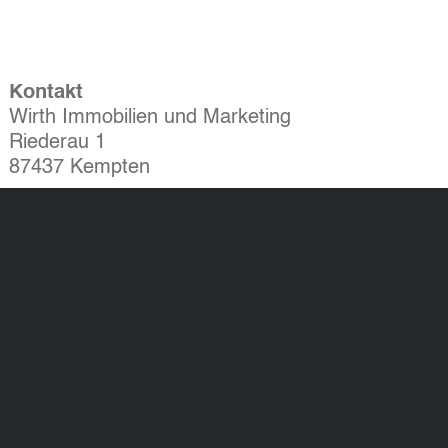
Kontakt
Wirth Immobilien und Marketing
Riederau 1
87437 Kempten
Tel.: 0831 523 887 - 0
Fax: 0831 523 887 - 60
info@wirthimmo.de
Widerrufsbelehrung
AGB
Datenschutzerklärung
Impressum