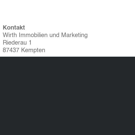
Kontakt
Wirth Immobilien und Marketing
Riederau 1
87437 Kempten
Tel.: 0831 523 887 - 0
Fax: 0831 523 887 - 60
info@wirthimmo.de
Widerrufsbelehrung
AGB
Datenschutzerklärung
Impressum