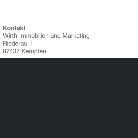
Kontakt
Wirth Immobilien und Marketing
Riederau 1
87437 Kempten
Tel.: 0831 523 887 - 0
Fax: 0831 523 887 - 60
info@wirthimmo.de
Widerrufsbelehrung
AGB
Datenschutzerklärung
Impressum