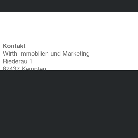
Kontakt
Wirth Immobilien und Marketing
Riederau 1
87437 Kempten
Tel.: 0831 523 887 - 0
Fax: 0831 523 887 - 60
info@wirthimmo.de
Widerrufsbelehrung