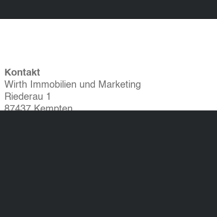
Kontakt
Wirth Immobilien und Marketing
Riederau 1
87437 Kempten
Tel.: 0831 523 887 - 0
Fax: 0831 523 887 - 60
info@wirthimmo.de
Widerrufsbelehrung