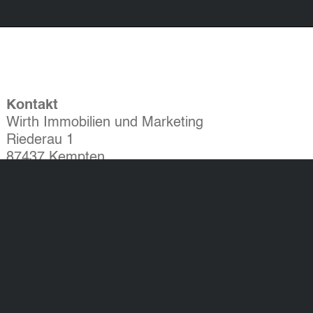
Kontakt
Wirth Immobilien und Marketing
Riederau 1
87437 Kempten
Tel.: 0831 523 887 - 0
Fax: 0831 523 887 - 60
info@wirthimmo.de
Widerrufsbelehrung